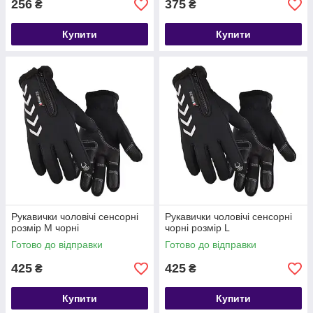
256
375
₴
₴
Купити
Купити
Рукавички чоловічі сенсорні
Рукавички чоловічі сенсорні
розмір М чорні
чорні розмір L
Готово до відправки
Готово до відправки
425
425
₴
₴
Купити
Купити