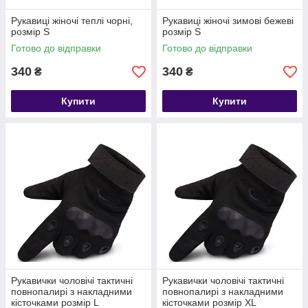
Рукавиці жіночі теплі чорні,
Рукавиці жіночі зимові бежеві
розмір S
розмір S
Готово до відправки
Готово до відправки
340
340
₴
₴
Купити
Купити
Рукавички чоловічі тактичні
Рукавички чоловічі тактичні
повнопалирі з накладними
повнопалирі з накладними
кісточками розмір L
кісточками розмір XL