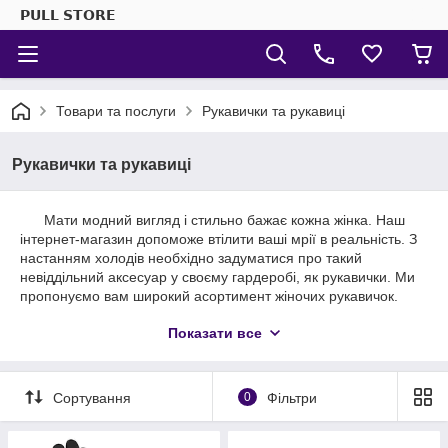
𝗣𝗨𝗟𝗟 𝗦𝗧𝗢𝗥𝗘
Товари та послуги
Рукавички та рукавиці
Рукавички та рукавиці
Мати модний вигляд і стильно бажає кожна жінка. Наш
інтернет-магазин допоможе втілити ваші мрії в реальність. З
настанням холодів необхідно задуматися про такий
невіддільний аксесуар у своєму гардеробі, як рукавички. Ми
пропонуємо вам широкий асортимент жіночих рукавичок.
Замшеві, трикотажні, комбіновані, сенсорні — вони немов
Показати все
створені для прикрашання жіночих ручок.
Як завжди, у тренді залишаються замшеві жіночі рукавички,
оскільки це завжди практично, елегантно та доповнення
Сортування
0
Фільтри
вашого неповторного стилю.
Жіночі рукавички є особливим аксесуаром, який виконує не
тільки функцію захисту від вітру та холоду, але й підкреслює