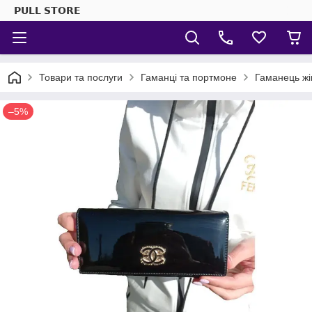
𝗣𝗨𝗟𝗟 𝗦𝗧𝗢𝗥𝗘
Товари та послуги
Гаманці та портмоне
Гаманець жі
–5%