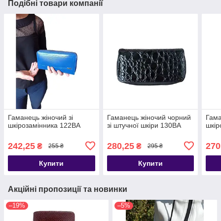
Подібні товари компанії
Гаманець жіночий зі
Гаманець жіночий чорний
Гама
шкірозамінника 122ВА
зі штучної шкіри 130ВА
шкір
242,25
280,25
270
₴
₴
255 ₴
295 ₴
Купити
Купити
Акційні пропозиції та новинки
–19%
–5%