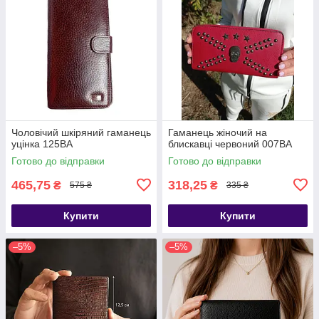
Чоловічий шкіряний гаманець
Гаманець жіночий на
уцінка 125ВА
блискавці червоний 007ВА
Готово до відправки
Готово до відправки
465,75
318,25
₴
₴
575 ₴
335 ₴
Купити
Купити
–5%
–5%