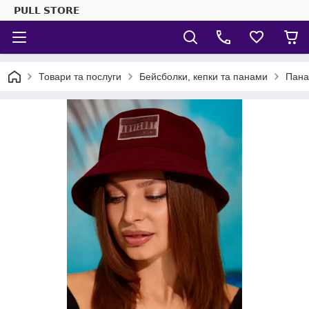
𝗣𝗨𝗟𝗟 𝗦𝗧𝗢𝗥𝗘
Товари та послуги
Бейсболки, кепки та панами
Пана