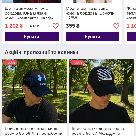
Шапка зимова жіноча
Модна шапка вязана
Жіно
бордова Юна В'язані
жіноча бордова "Бруклін"
тепл
жіночі комплекти шарф-
128W
ком
шапка-рукавички
рука
1 202
355
1 1
₴
₴
1 402 ₴
Купити
Купити
Акційні пропозиції та новинки
–50%
–50%
Бейсболка чоловічий синя
Бейсболка чоловіча чорна
розмір 56-58 Літні бейсболки
розмір 56-57 Молодіжна