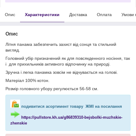
Опис
Характеристики
Доставка
Оплата
Умови 
Опис
Літня панама забезпечить захист від сонця та стильний
вигляд.
Головний убір призначений як для повсякденного носіння, так
і для прихильників активного відпочинку на природі.
Зручна і легка панамка зовсім не відчувається на голові.
Матеріал 100% котон.
Розмір головного убору регулюється 56-58 см.
подивитися асортимент товару ЖМІ на посилання
https://pullstore.kh.ua/g86839310-bejsbolki-muzhskie-
zhenskie