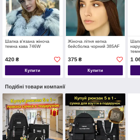
Шапка в'язана жіноча
Жіноча літня кепка
Шапк
темна кава 746W
бейсболка чорний 385AF
нару
темн
420
375
1 0
₴
₴
Купити
Купити
Подібні товари компанії