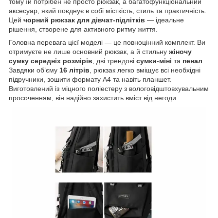
тому їй потрібен не просто рюкзак, а багатофункціональний
аксесуар, який поєднує в собі місткість, стиль та практичність.
Цей
чорний рюкзак для дівчат-підлітків
— ідеальне
рішення, створене для активного ритму життя.
Головна перевага цієї моделі — це повноцінний комплект. Ви
отримуєте не лише основний рюкзак, а й стильну
жіночу
сумку середніх розмірів
, дві трендові
сумки-міні
та
пенал
.
Завдяки об’єму
16 літрів
, рюкзак легко вміщує всі необхідні
підручники, зошити формату А4 та навіть планшет.
Виготовлений із міцного поліестеру з вологовідштовхувальним
просоченням, він надійно захистить вміст від негоди.