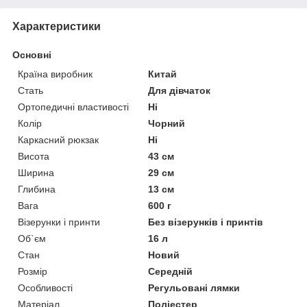
Характеристики
Основні
Країна виробник
Китай
Стать
Для дівчаток
Ортопедичні властивості
Ні
Колір
Чорний
Каркасний рюкзак
Ні
Висота
43 см
Ширина
29 см
Глибина
13 см
Вага
600 г
Візерунки і принти
Без візерунків і принтів
Об`єм
16 л
Стан
Новий
Розмір
Середній
Особливості
Регульовані лямки
Матеріал
Поліестер