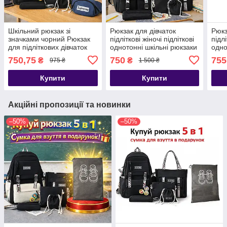
Шкільний рюкзак зі
Рюкзак для дівчаток
Рюкз
значками чорний Рюкзак
підліткові жіночі підліткові
підлі
для підліткових дівчаток
однотонні шкільні рюкзаки
одно
750,75
750
755
₴
₴
975 ₴
1 500 ₴
Купити
Купити
Акційні пропозиції та новинки
–50%
–50%