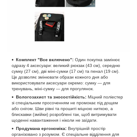
Комплект "Все включено":
Один покупка замінює
одразу 4 аксесуари: великий рюкзак (43 см), середню
сумку (27 см), дві міні-сумки (17 см) та пенал (19 см).
Це дозволяє змінювати образи кожного дня або
використовувати аксесуари окремо: сумку — для
тренувань, міні-сумку — для прогулянок.
Вологозахист та зносостійкість:
Міцний поліестер
зі спеціальним просоченням не промокає під дощем
або снігом. Шви рівні та прошиті міцною ниткою, а
блискавки (змійки) розроблені так, щоб витримувати
щоденні навантаження і ніколи не заїдати.
Продумана ергономіка:
Внутрішній простір
організовано з розумом. Є спеціальне відділення для