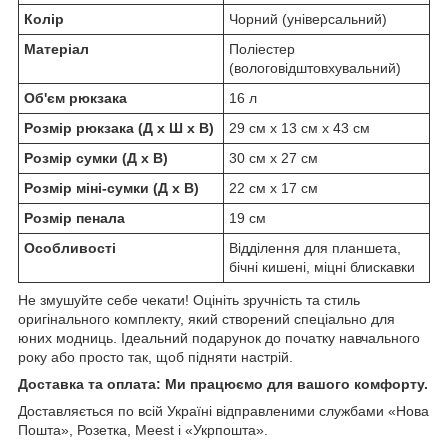
Колір
Чорний (універсальний)
Матеріал
Поліестер
(вологовідштовхувальний)
Об'єм рюкзака
16 л
Розмір рюкзака (Д х Ш х В)
29 см х 13 см х 43 см
Розмір сумки (Д х В)
30 см х 27 см
Розмір міні-сумки (Д х В)
22 см х 17 см
Розмір пенала
19 см
Особливості
Відділення для планшета,
бічні кишені, міцні блискавки
Не змушуйте себе чекати! Оцініть зручність та стиль
оригінального комплекту, який створений спеціально для
юних модниць. Ідеальний подарунок до початку навчального
року або просто так, щоб підняти настрій.
Доставка та оплата: Ми працюємо для вашого комфорту.
Доставляється по всій Україні відправленими службами «Нова
Пошта», Розетка, Meest і «Укрпошта».