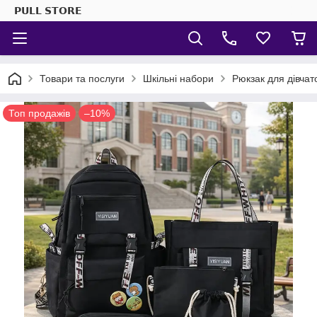
𝗣𝗨𝗟𝗟 𝗦𝗧𝗢𝗥𝗘
Товари та послуги
Шкільні набори
Рюкзак для дівчато
Топ продажів
–10%