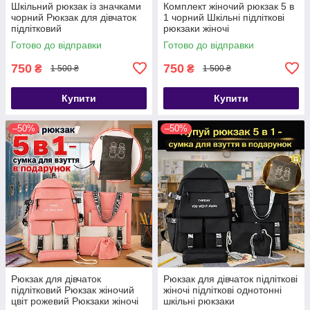
Шкільний рюкзак із значками
Комплект жіночий рюкзак 5 в
чорний Рюкзак для дівчаток
1 чорний Шкільні підліткові
підлітковий
рюкзаки жіночі
Готово до відправки
Готово до відправки
750
750
₴
₴
1 500 ₴
1 500 ₴
Купити
Купити
–50%
–50%
Рюкзак для дівчаток
Рюкзак для дівчаток підліткові
підлітковий Рюкзак жіночий
жіночі підліткові однотонні
цвіт рожевий Рюкзаки жіночі
шкільні рюкзаки