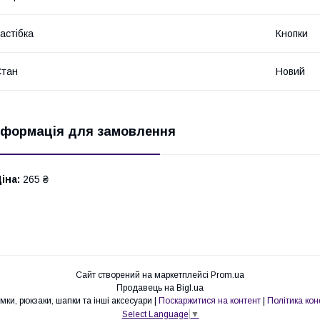
астібка
Кнопки
Стан
Новий
нформація для замовлення
іна:
265 ₴
Сайт створений на маркетплейсі
Prom.ua
Продавець на Bigl.ua
Pull Store - Cумки, рюкзаки, шапки та інші аксесуари |
Поскаржитися на контент
|
Політика кон
Select Language
▼