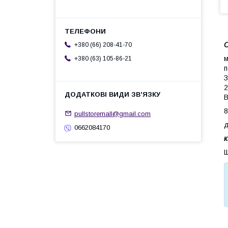
О
+380 (66) 208-41-70
м
+380 (63) 105-86-21
п
З
2
В
8
pullstoremall@gmail.com
д
0662084170
к
Щ