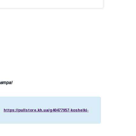
автра!
https://pullstore.kh.ua/g40477957-koshelki-