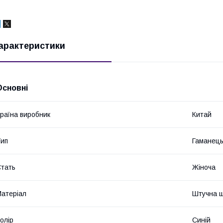
арактеристики
Основні
раїна виробник
Китай
ип
Гаманец
тать
Жіноча
атеріал
Штучна ш
олір
Синій