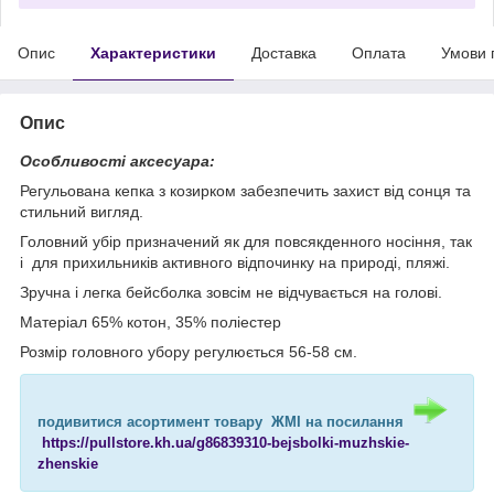
Опис
Характеристики
Доставка
Оплата
Умови 
Опис
Особливості аксесуара:
Регульована кепка з козирком забезпечить захист від сонця та
стильний вигляд.
Головний убір призначений як для повсякденного носіння, так
і для прихильників активного відпочинку на природі, пляжі.
Зручна і легка бейсболка зовсім не відчувається на голові.
Матеріал 65% котон, 35% поліестер
Розмір головного убору регулюється 56-58 см.
подивитися асортимент товару ЖМІ на посилання
https://pullstore.kh.ua/g86839310-bejsbolki-muzhskie-
zhenskie