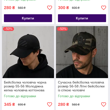
280
300
₴
₴
560 ₴
600 ₴
Купити
Купити
–50%
–50%
Бейсболка чоловіча чорна
Сучасна бейсболка чоловіча
розмір 55-56 Молодіжна
розмір 56-58 Літні бейсболки
кепка чоловіча коттонова
із сіткою чоловічі
Готово до відправки
Готово до відправки
345
280
₴
₴
690 ₴
560 ₴