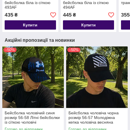
бейсболка біла із сіткою
бейсболка біла із сіткою
трак
493АF
494АF
435
445
355
₴
₴
Купити
Купити
Акційні пропозиції та новинки
–50%
–50%
Бейсболка чоловічий синя
Бейсболка чоловіча чорна
розмір 56-58 Літні бейсболки
розмір 56-57 Молодіжна
із сіткою чоловічі
кепка чоловіча весняна
Готово до відправки
Готово до відправки