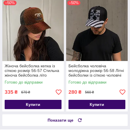
–50%
–50%
Жіноча бейсболка кепка із
Бейсболка чоловіча
сіткою розмір 56-57 Стильна
молодіжна розмір 56-58 Літні
жіноча бейсболка літо
бейсболки із сіткою чоловічі
Готово до відправки
Готово до відправки
335
280
₴
₴
670 ₴
560 ₴
Купити
Купити
Показати ще