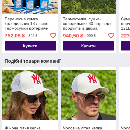
Переносна сумка
Термосумка, сумка-
Сумк
холодильник 18 л синя
холодильник 30 літрів для
плеч
Термосумки ізотермічні
продуктів із двома
121
сумки з акумуляторами
акумуляторами холоду в
752,05
940,50
223
₴
₴
845 ₴
990 ₴
холоду
комплекті
Купити
Купити
Подібні товари компанії
Жіноча літня кепка
Чоловіча літня кепка
Чоло