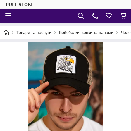
𝗣𝗨𝗟𝗟 𝗦𝗧𝗢𝗥𝗘
Товари та послуги
Бейсболки, кепки та панами
Чоло