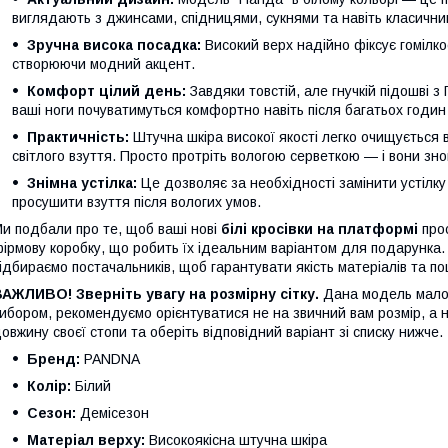
виглядають з джинсами, спідницями, сукнями та навіть класични
Зручна висока посадка:
Високий верх надійно фіксує гомілко
створюючи модний акцент.
Комфорт цілий день:
Завдяки товстій, але гнучкій підошві з 
ваші ноги почуватимуться комфортно навіть після багатьох годин
Практичність:
Штучна шкіра високої якості легко очищується
світлого взуття. Просто протріть вологою серветкою — і вони знов
Знімна устілка:
Це дозволяє за необхідності замінити устілк
просушити взуття після вологих умов.
и подбали про те, щоб ваші нові
білі кросівки на платформі
прос
ірмову коробку, що робить їх ідеальним варіантом для подарунка
ідбираємо постачальників, щоб гарантувати якість матеріалів та п
АЖЛИВО! Зверніть увагу на розмірну сітку.
Дана модель малом
ибором, рекомендуємо орієнтуватися не на звичний вам розмір, а 
овжину своєї стопи та оберіть відповідний варіант зі списку нижче.
Бренд:
PANDNA
Колір:
Білий
Сезон:
Демісезон
Матеріал верху:
Високоякісна штучна шкіра