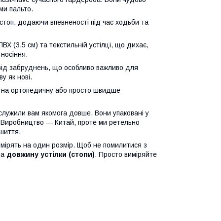
ми пальто.
стоп, додаючи впевненості під час ходьби та
ПВХ (3,5 см) та текстильній устілці, що дихає,
 носіння.
 від забруднень, що особливо важливо для
у як нові.
у на ортопедичну або просто швидше
лужили вам якомога довше. Вони упаковані у
. Виробництво — Китай, проте ми ретельно
ошиття.
ірять на один розмір. Щоб не помилитися з
на
довжину устілки (стопи)
. Просто виміряйте