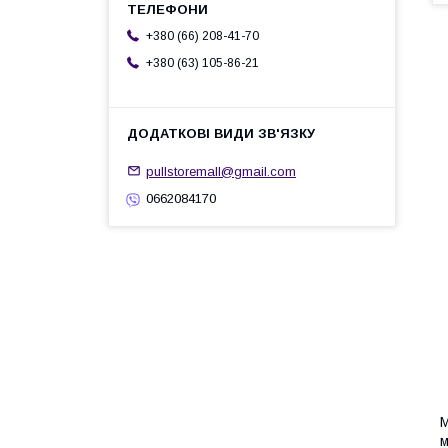
+380 (66) 208-41-70
+380 (63) 105-86-21
pullstoremall@gmail.com
0662084170
М