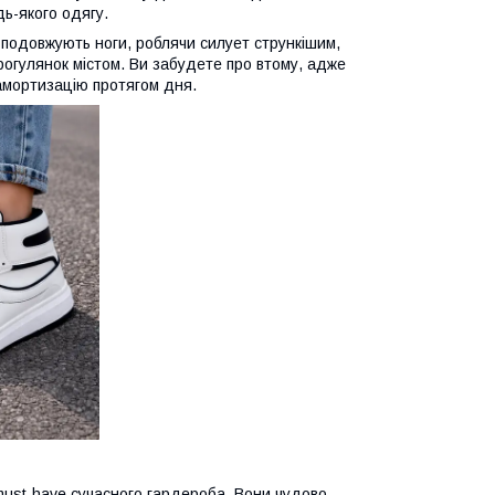
дь-якого одягу.
но подовжують ноги, роблячи силует стрункішим,
огулянок містом. Ви забудете про втому, адже
 амортизацію протягом дня.
must-have сучасного гардероба. Вони чудово