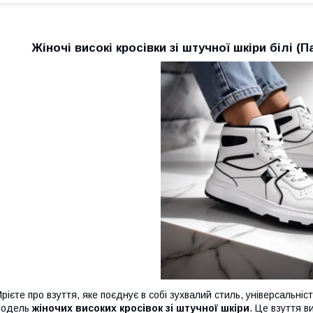
Жіночі високі кросівки зі штучної шкіри білі (
рієте про взуття, яке поєднує в собі зухвалий стиль, універсальні
модель
жіночих високих кросівок зі штучної шкіри
. Це взуття в