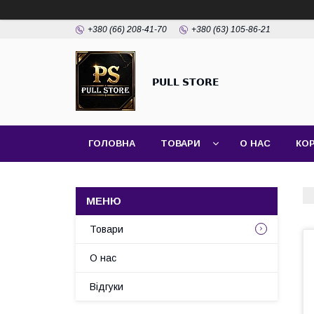
+380 (66) 208-41-70
+380 (63) 105-86-21
𝗣𝗨𝗟𝗟 𝗦𝗧𝗢𝗥𝗘
ГОЛОВНА
ТОВАРИ
О НАС
КО
Товари
О нас
Відгуки