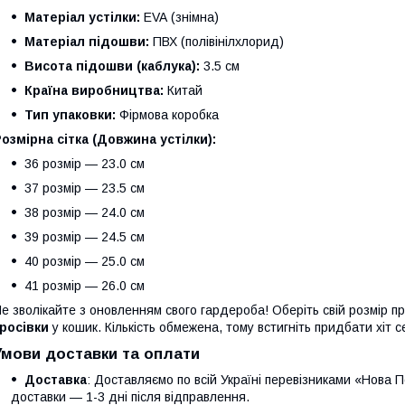
Матеріал устілки:
EVA (знімна)
Матеріал підошви:
ПВХ (полівінілхлорид)
Висота підошви (каблука):
3.5 см
Країна виробництва:
Китай
Тип упаковки:
Фірмова коробка
озмірна сітка (Довжина устілки):
36 розмір — 23.0 см
37 розмір — 23.5 см
38 розмір — 24.0 см
39 розмір — 24.5 см
40 розмір — 25.0 см
41 розмір — 26.0 см
е зволікайте з оновленням свого гардероба! Оберіть свій розмір пр
росівки
у кошик. Кількість обмежена, тому встигніть придбати хіт 
Умови доставки та оплати
Доставка
: Доставляємо по всій Україні перевізниками «Нова 
доставки — 1-3 дні після відправлення.