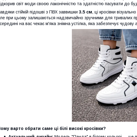
ідкорив світ моди своєю лаконічністю та здатністю пасувати до бу
авдяки стійкій підошві з ПВХ заввишки
3.5 см
, ці кросівки візуаль
ле при цьому залишаються надзвичайно зручними для тривалих пр
середині на вас чекає м'яка знімна устілка, яка забезпечує чудову
ому варто обрати саме ці білі високі кросівки?
Актуальний дизайн:
Модель "Панда" в білому кольорі — це 