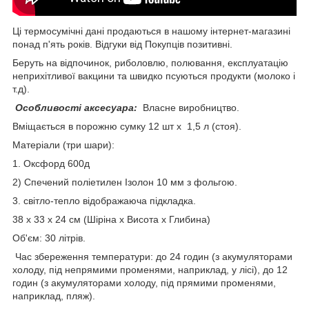
Ці термосумічні дані продаються в нашому інтернет-магазині
понад п'ять років. Відгуки від Покупців позитивні.
Беруть на відпочинок, риболовлю, полювання, експлуатацію
неприхітливої вакцини та швидко псуються продукти (молоко і
т.д).
Особливості аксесуара:
Власне виробництво.
Вміщається в порожню сумку 12 шт х 1,5 л (стоя).
Матеріали (три шари):
1. Оксфорд 600д
2) Спечений поліетилен Ізолон 10 мм з фольгою.
3. світло-тепло відображаюча підкладка.
38 х 33 х 24 см (Шіріна x Висота x Глибина)
Об'єм: 30 літрів.
Час збереження температури: до 24 годин (з акумуляторами
холоду, під непрямими променями, наприклад, у лісі), до 12
годин (з акумуляторами холоду, під прямими променями,
наприклад, пляж).