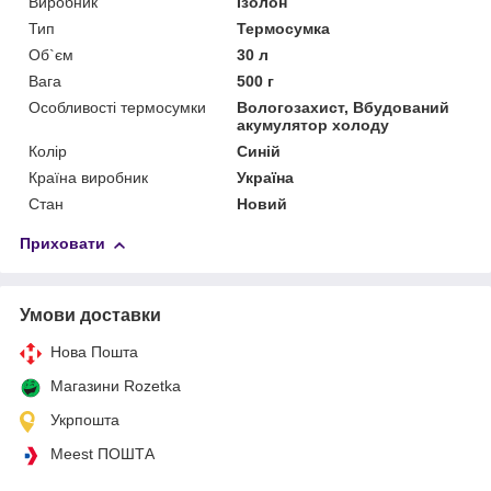
Виробник
Ізолон
Тип
Термосумка
Об`єм
30 л
Вага
500 г
Особливості термосумки
Вологозахист, Вбудований
акумулятор холоду
Колір
Синій
Країна виробник
Україна
Стан
Новий
Приховати
Умови доставки
Нова Пошта
Магазини Rozetka
Укрпошта
Meest ПОШТА