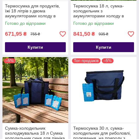
Термосумка для продуктів,
Термосумка 18 л, сумка-
їжі 18 літрів з двома
холодильник з
акумуляторами холоду в
акумуляторами холоду в
комплекті
комплекті Уцінка
Готово до відправки
Готово до відправки
671,95
841,50
₴
₴
755 ₴
935 ₴
Купити
Купити
–5%
Топ продажів
–5%
Сумка-холодильник
Термосумка 30 л, сумка-
охолоджувальна 18 л Сумка
холодильник для риболовлі,
холодильник синя для пікніка
полювання, на природу з