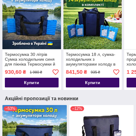
Термосумка 30 літрів
Термосумка 18 л, сумка-
Тер
Сумка холодильник синя
холодильник з
прод
для пікніка Термосумки й
акумуляторами холоду в
холо
акумулятори холоду
комплекті Уцінка
акум
930,60
841,50
1 2
₴
₴
1 980 ₴
935 ₴
комп
Купити
Купити
Акційні пропозиції та новинки
–53%
–12%