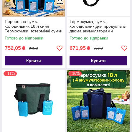
Переносна сумка
Термосумка, сумка-
холодильник 18 л синя
холодильник для продуктів із
Термосумки ізотермічні сумки
двома акумуляторами
з акумуляторами холоду
холоду в комплекті
Готово до відправки
Готово до відправки
752,05
671,95
₴
₴
845 ₴
755 ₴
Купити
Купити
–11%
–10%