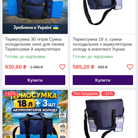
Термосумка 30 літрів Сумка
Термосумка 18 л, сумка-
холодильник синя для пікніка
холодильник з акумулятором
Термосумки й акумулятори
холоду в комплекті Уцінка
холоду
Готово до відправки
Готово до відправки
930,60
585,20
₴
₴
1 980 ₴
665 ₴
Купити
Купити
–11%
Топ продажів
–11%