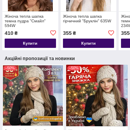
Жіноча тепла шапка
Жіноча тепла шапка
Жіно
темна пудра "Смайл"
гірчичний "Бруклін" 635W
темн
594W
234
410
355
355
₴
₴
Купити
Купити
Акційні пропозиції та новинки
–50%
–50%