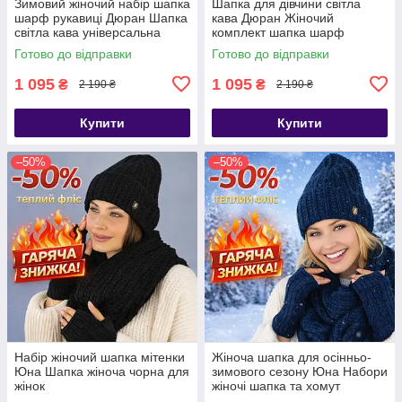
Зимовий жіночий набір шапка
Шапка для дівчини світла
шарф рукавиці Дюран Шапка
кава Дюран Жіночий
світла кава універсальна
комплект шапка шарф
жіноча
рукавиці
Готово до відправки
Готово до відправки
1 095
1 095
₴
₴
2 190 ₴
2 190 ₴
Купити
Купити
–50%
–50%
Набір жіночий шапка мітенки
Жіноча шапка для осінньо-
Юна Шапка жіноча чорна для
зимового сезону Юна Набори
жінок
жіночі шапка та хомут