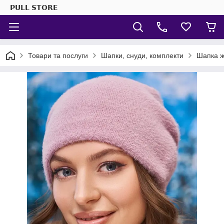
𝗣𝗨𝗟𝗟 𝗦𝗧𝗢𝗥𝗘
Товари та послуги
Шапки, снуди, комплекти
Шапка ж