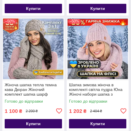
Купити
Купити
–50%
–50%
Жіноча шапка тепла темна
Шапка зимова жіноча в
кава Дюран Жіночий
комплекті світла пудра Юна
комплект шапка шарф
Жіночі набори шапка з
рукавиці
шарфом
Готово до відправки
Готово до відправки
1 100
1 202
₴
₴
2 200 ₴
2 404 ₴
Купити
Купити