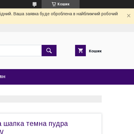
Кошик
ихідний. Ваша заявка буде оброблена в найближчий робочий
Кошик
МІН
а шапка темна пудра
W