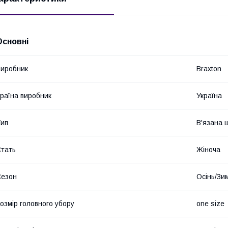
Основні
иробник
Braxton
раїна виробник
Україна
ип
В'язана 
тать
Жіноча
Сезон
Осінь/Зи
озмір головного убору
one size