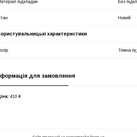
атеріал підкладки
Без підк
Стан
Новий
Користувальницькі характеристики
олір
Темна п
нформація для замовлення
іна:
410 ₴