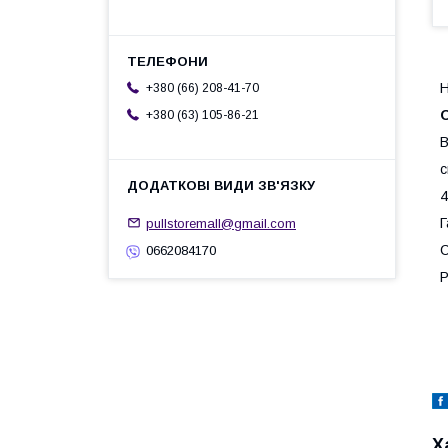
Н
+380 (66) 208-41-70
+380 (63) 105-86-21
В
с
4
Г
pullstoremall@gmail.com
С
0662084170
Р
Х