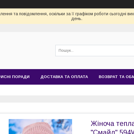
ення та повідомлення, оскільки за її графіком роботи сьогодні в
день.
РИСНІ ПОРАДИ
ДОСТАВКА ТА ОПЛАТА
ВОЗВРАТ ТА ОБ
Жіноча тепл
"Смайл" 594