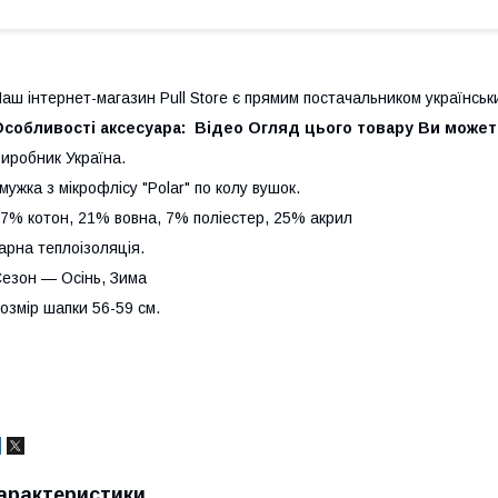
аш інтернет-магазин Pull Store є прямим постачальником українських
Особливості аксесуара: Відео Огляд цього товару Ви может
иробник Україна.
мужка з мікрофлісу "Polar" по колу вушок.
7% котон, 21% вовна, 7% поліестер, 25% акрил
арна теплоізоляція.
езон — Осінь, Зима
озмір шапки 56-59 см.
арактеристики