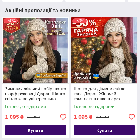
Акційні пропозиції та новинки
–50%
–50%
Зимовий жіночий набір шапка
Шапка для дівчини світла
шарф рукавиці Дюран Шапка
кава Дюран Жіночий
світла кава універсальна
комплект шапка шарф
жіноча
рукавиці
Готово до відправки
Готово до відправки
1 095
1 095
₴
₴
2 190 ₴
2 190 ₴
Купити
Купити