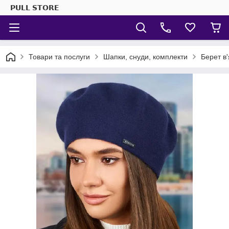
𝗣𝗨𝗟𝗟 𝗦𝗧𝗢𝗥𝗘
Товари та послуги
Шапки, снуди, комплекти
Берет в