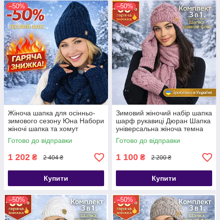
–50%
–50%
Жіноча шапка для осінньо-
Зимовий жіночий набір шапка
зимового сезону Юна Набори
шарф рукавиці Дюран Шапка
жіночі шапка та хомут
універсальна жіноча темна
пудра
Готово до відправки
Готово до відправки
1 202
1 100
₴
₴
2 404 ₴
2 200 ₴
Купити
Купити
–50%
–50%