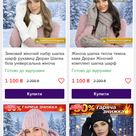
Зимовий жіночий набір шапка
Жіноча шапка тепла темна
шарф рукавиці Дюран Шапка
кава Дюран Жіночий
біла універсальна жіноча
комплект шапка шарф
рукавиці
Готово до відправки
Готово до відправки
1 100
1 100
₴
₴
2 200 ₴
2 200 ₴
Купити
Купити
–50%
–50%