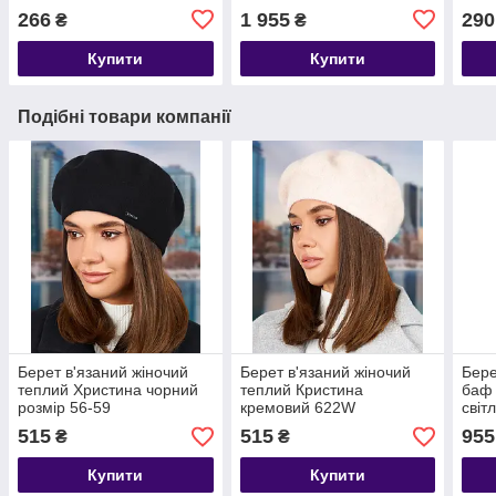
266
1 955
290
₴
₴
Купити
Купити
Подібні товари компанії
Берет в'язаний жіночий
Берет в'язаний жіночий
Бере
теплий Христина чорний
теплий Кристина
баф 
розмір 56-59
кремовий 622W
світ
515
515
955
₴
₴
Купити
Купити