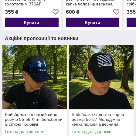
золотистим 376AF
кепка чоловіча весняна
сріб
355
600
355
₴
₴
Купити
Купити
Акційні пропозиції та новинки
Бейсболка чоловічий синя
Бейсболка чоловіча чорна
розмір 56-58 Літні бейсболки
розмір 56-57 Молодіжна
із сіткою чоловічі
кепка чоловіча весняна
Готово до відправки
Готово до відправки