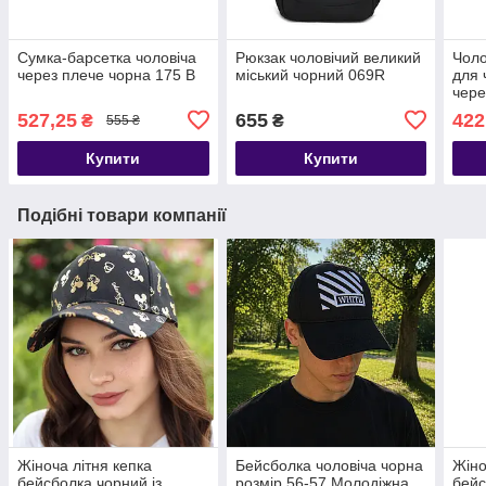
Сумка-барсетка чоловіча
Рюкзак чоловічий великий
Чоло
через плече чорна 175 В
міський чорний 069R
для 
чере
ткан
527,25
655
422
₴
₴
555 ₴
Купити
Купити
Подібні товари компанії
Жіноча літня кепка
Бейсболка чоловіча чорна
Жіно
бейсболка чорний із
розмір 56-57 Молодіжна
бейс