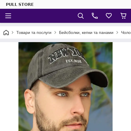
𝗣𝗨𝗟𝗟 𝗦𝗧𝗢𝗥𝗘
Товари та послуги
Бейсболки, кепки та панами
Чоло