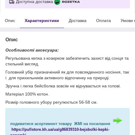
Доступна доставка
Опис
Характеристики
Доставка
Оплата
Умови 
Опис
Особливості аксесуара:
Регульована кепка з козирком забезпечить захист від сонця та
стильний вигляд.
Головний убір призначений як для повсякденного носіння, так
і для прихильників активного відпочинку на природі.
Зручна і легка бейсболка зовсім не відчувається на голові.
Матеріал 100% котон.
Розмір головного убору регулюється 56-58 см.
подивитися асортимент товару ЖМІ на посилання
https://pullstore.kh.ua/ua/g86839310-bejsbolki-kepki-