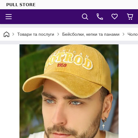
𝗣𝗨𝗟𝗟 𝗦𝗧𝗢𝗥𝗘
Товари та послуги
Бейсболки, кепки та панами
Чоло