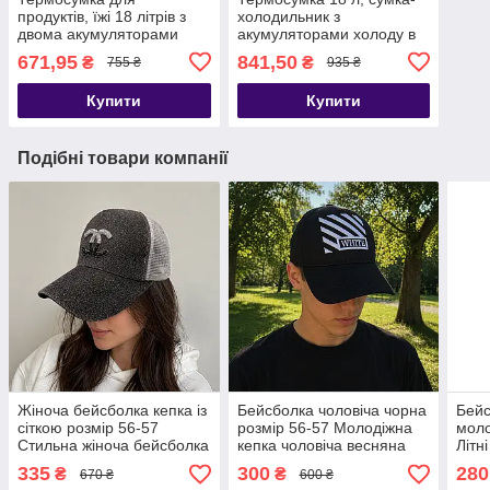
продуктів, їжі 18 літрів з
холодильник з
двома акумуляторами
акумуляторами холоду в
холоду в комплекті
комплекті Уцінка
671,95
841,50
₴
₴
755 ₴
935 ₴
Купити
Купити
Подібні товари компанії
Жіноча бейсболка кепка із
Бейсболка чоловіча чорна
Бейс
сіткою розмір 56-57
розмір 56-57 Молодіжна
моло
Стильна жіноча бейсболка
кепка чоловіча весняна
Літн
літо
чоло
335
300
280
₴
₴
670 ₴
600 ₴