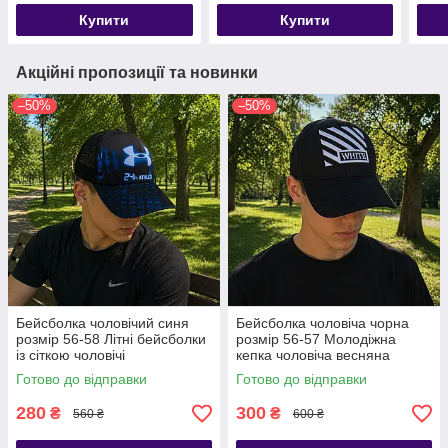
Купити
Купити
Акційні пропозиції та новинки
–50%
–50%
Бейсболка чоловічий синя
Бейсболка чоловіча чорна
розмір 56-58 Літні бейсболки
розмір 56-57 Молодіжна
із сіткою чоловічі
кепка чоловіча весняна
Готово до відправки
Готово до відправки
280
300
₴
₴
560 ₴
600 ₴