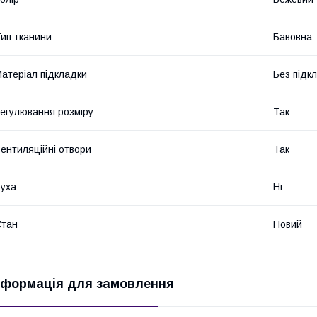
ип тканини
Бавовна
атеріал підкладки
Без підк
егулювання розміру
Так
ентиляційні отвори
Так
уха
Ні
Стан
Новий
нформація для замовлення