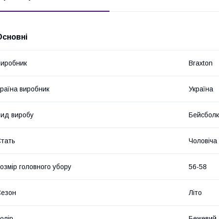
Основні
иробник
Braxton
раїна виробник
Україна
ид виробу
Бейсбол
тать
Чоловіча
озмір головного убору
56-58
Сезон
Літо
олір
Бежевий