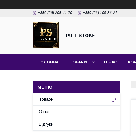
+380 (66) 208-41-70
+380 (63) 105-86-21
𝗣𝗨𝗟𝗟 𝗦𝗧𝗢𝗥𝗘
ГОЛОВНА
ТОВАРИ
О НАС
КО
Товари
О нас
Відгуки