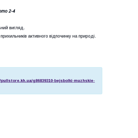
ото 2-4
ьний вигляд.
 прихильників активного відпочинку на природі.
//pullstore.kh.ua/g86839310-bejsbolki-muzhskie-