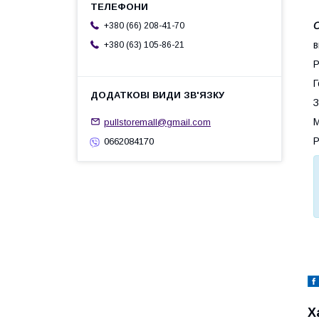
О
+380 (66) 208-41-70
в
+380 (63) 105-86-21
Р
Г
З
М
pullstoremall@gmail.com
Р
0662084170
Х