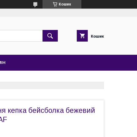
Кошик
Кошик
МІН
ня кепка бейсболка бежевий
6AF