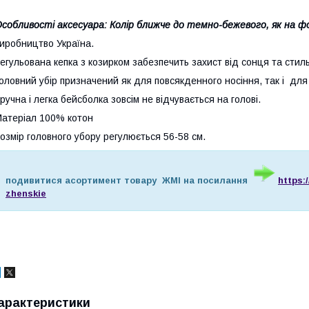
собливості аксесуара:
Колір ближче до темно-бежевого, як на ф
иробництво Україна.
егульована кепка з козирком забезпечить захист від сонця та стил
оловний убір призначений як для повсякденного носіння, так і для
ручна і легка бейсболка зовсім не відчувається на голові.
атеріал 100% котон
озмір головного убору регулюється 56-58 см.
подивитися асортимент товару ЖМІ на посилання
https:
zhenskie
арактеристики