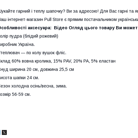
укайте гарний і теплу шапочку? Ви за адресою! Для Вас гарні та я
аш інтернет-магазин Pull Store є прямим постачальником українських
Особливості аксесуара: Відео Огляд цього товару Ви может
олір пудра (блідий рожевий)
иробник Україна.
теплювач — по колу вушок фліс.
клад 60% вовна кролика, 15% PAV, 20% PA, 5% еластан
нуд ширина 20 см, довжина 25,5 см
исота шапки 24 см.
езон холодна осінь/весна, зима.
озмір 56-59 см.