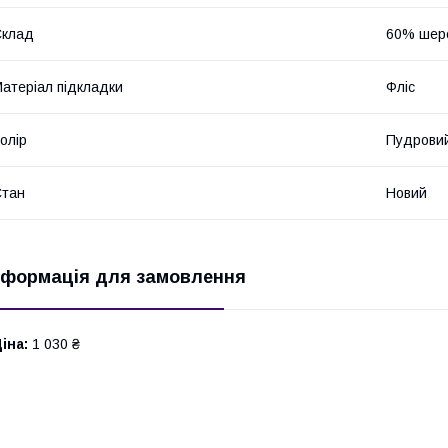
Склад
60% шерс
атеріал підкладки
Фліс
олір
Пудрови
Стан
Новий
нформація для замовлення
іна:
1 030 ₴