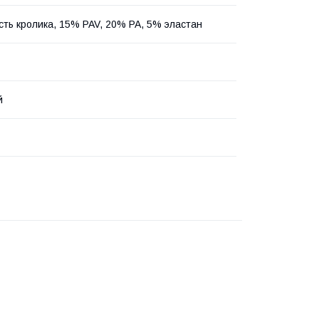
ть кролика, 15% PAV, 20% PA, 5% эластан
й