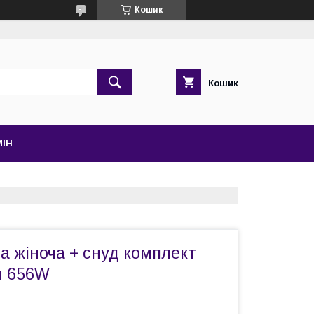
Кошик
Кошик
МІН
а жіноча + снуд комплект
я 656W