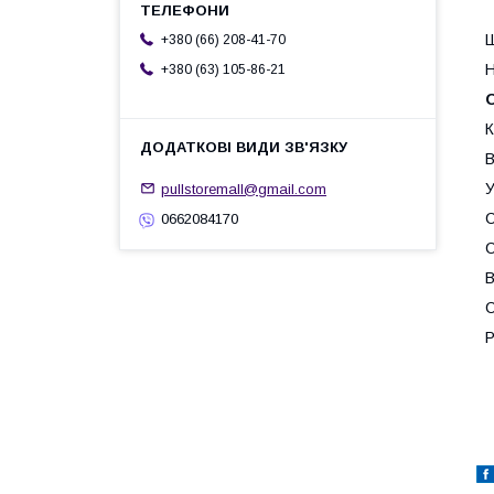
Ш
+380 (66) 208-41-70
Н
+380 (63) 105-86-21
К
В
У
pullstoremall@gmail.com
С
0662084170
С
В
С
Р