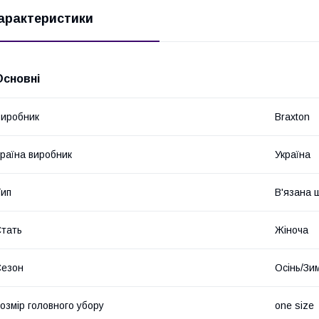
арактеристики
Основні
иробник
Braxton
раїна виробник
Україна
ип
В'язана 
тать
Жіноча
Сезон
Осінь/Зи
озмір головного убору
one size