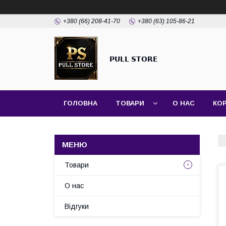
+380 (66) 208-41-70
+380 (63) 105-86-21
𝗣𝗨𝗟𝗟 𝗦𝗧𝗢𝗥𝗘
ГОЛОВНА
ТОВАРИ
О НАС
КО
Товари
О нас
Відгуки