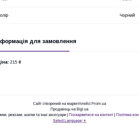
олір
Чорний
нформація для замовлення
іна:
215 ₴
Сайт створений на маркетплейсі
Prom.ua
Продавець на Bigl.ua
Pull Store - Cумки, рюкзаки, шапки та інші аксесуари |
Поскаржитися на контент
|
Політика кон
Select Language
▼