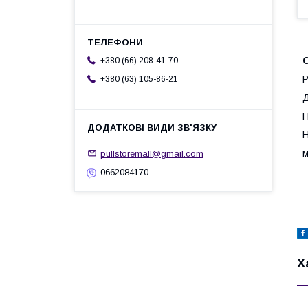
+380 (66) 208-41-70
Р
+380 (63) 105-86-21
Д
П
Н
м
pullstoremall@gmail.com
0662084170
Х