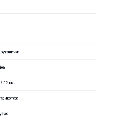
 рукавички
інь
 / 22 см.
 трикотаж
утро