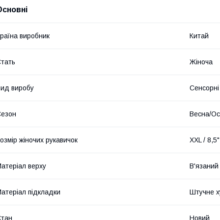
Основні
раїна виробник
Китай
тать
Жіноча
ид виробу
Сенсорні
Сезон
Весна/Ос
озмір жіночих рукавичок
XXL / 8,5"
атеріал верху
В'язаний
атеріал підкладки
Штучне х
Стан
Новий