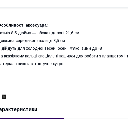
Особливості аксесуара:
озмір 8,5 дюйма — обхват долоні 21,6 см
овжина середнього пальця 8,5 см
ідійдуть для холодної весни, осені, м'якої зими до -8
а вказівному пальці спеціальні нашивки для роботи з планшетом і
атеріал трикотаж + штучне хутро
арактеристики