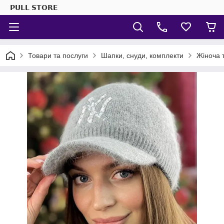
𝗣𝗨𝗟𝗟 𝗦𝗧𝗢𝗥𝗘
Товари та послуги
Шапки, снуди, комплекти
Жіноча 