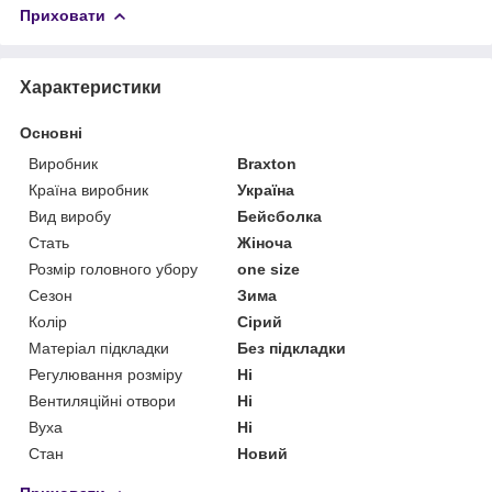
Приховати
Характеристики
Основні
Виробник
Braxton
Країна виробник
Україна
Вид виробу
Бейсболка
Стать
Жіноча
Розмір головного убору
one size
Сезон
Зима
Колір
Сірий
Матеріал підкладки
Без підкладки
Регулювання розміру
Ні
Вентиляційні отвори
Ні
Вуха
Ні
Стан
Новий