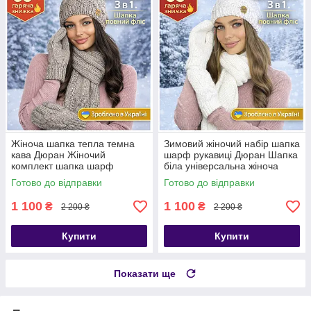
Жіноча шапка тепла темна
Зимовий жіночий набір шапка
кава Дюран Жіночий
шарф рукавиці Дюран Шапка
комплект шапка шарф
біла універсальна жіноча
рукавиці
Готово до відправки
Готово до відправки
1 100
1 100
₴
₴
2 200 ₴
2 200 ₴
Купити
Купити
Показати ще