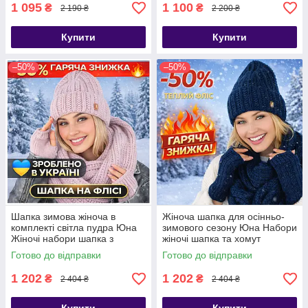
1 095
1 100
₴
₴
2 190 ₴
2 200 ₴
Купити
Купити
–50%
–50%
Шапка зимова жіноча в
Жіноча шапка для осінньо-
комплекті світла пудра Юна
зимового сезону Юна Набори
Жіночі набори шапка з
жіночі шапка та хомут
шарфом
Готово до відправки
Готово до відправки
1 202
1 202
₴
₴
2 404 ₴
2 404 ₴