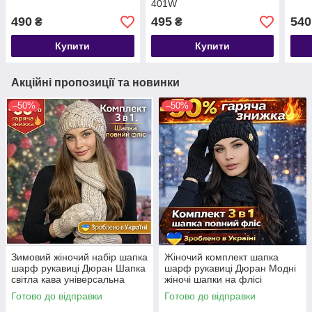
401W
490
495
540
₴
₴
Купити
Купити
Акційні пропозиції та новинки
–50%
–50%
Зимовий жіночий набір шапка
Жіночий комплект шапка
шарф рукавиці Дюран Шапка
шарф рукавиці Дюран Модні
світла кава універсальна
жіночі шапки на флісі
жіноча
Готово до відправки
Готово до відправки