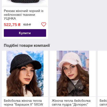
Рюкзак жіночий чорний із
нейлонової тканини
УЦІНКА
522,75
₴
615 ₴
Купити
Подібні товари компанії
Бейсболка жіноча тепла
Жіноча тепла бейсболка
Бейс
чорна "Барашок II" 581W
світла пудра "Долорес"
світ