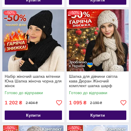
Купити
Купити
–50%
–50%
Набір жіночий шапка мітенки
Шапка для дівчини світла
Юна Шапка жіноча чорна для
кава Дюран Жіночий
жінок
комплект шапка шарф
рукавиці
Готово до відправки
Готово до відправки
1 202
1 095
₴
₴
2 404 ₴
2 190 ₴
Купити
Купити
–50%
–50%