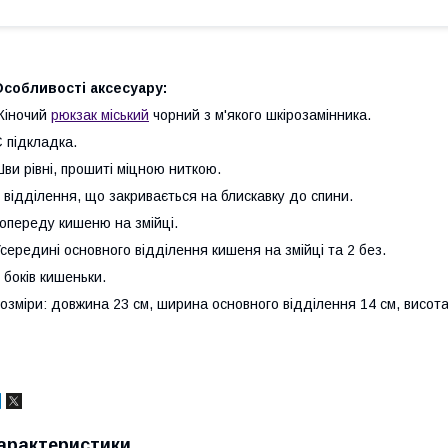
собливості аксесуару:
Жіночий
рюкзак міський
чорний з м'якого шкірозамінника.
 підкладка.
ви рівні, прошиті міцною ниткою.
 відділення, що закривається на блискавку до спини.
опереду кишеню на змійці.
середині основного відділення кишеня на змійці та 2 без.
 боків кишеньки.
озміри: довжина 23 см, ширина основного відділення 14 см, висота
арактеристики