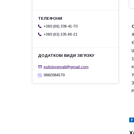
О
+380 (66) 208-41-70
+380 (63) 105-86-21
Є
Ш
1
п
pullstoremall@gmail.com
У
0662084170
З
Р
Х