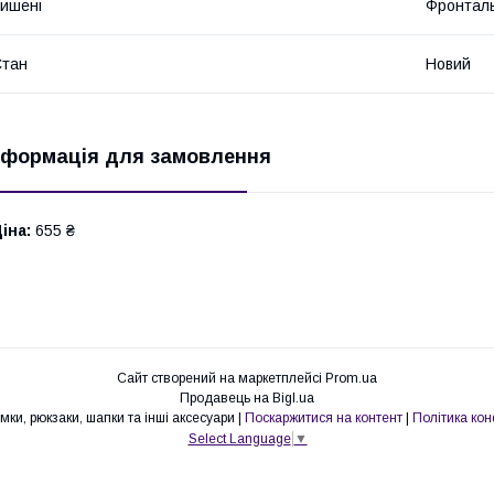
ишені
Фронталь
Стан
Новий
нформація для замовлення
іна:
655 ₴
Сайт створений на маркетплейсі
Prom.ua
Продавець на Bigl.ua
Pull Store - Cумки, рюкзаки, шапки та інші аксесуари |
Поскаржитися на контент
|
Політика кон
Select Language
▼