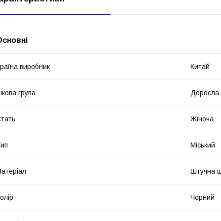
Основні
раїна виробник
Китай
ікова група
Доросла
тать
Жіноча
ип
Міський
атеріал
Штучна ш
олір
Чорний