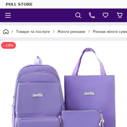
𝗣𝗨𝗟𝗟 𝗦𝗧𝗢𝗥𝗘
Товари та послуги
Жіночі рюкзаки
Рюкзак жіночі сум
–19%