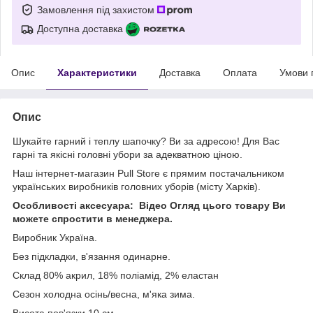
Замовлення під захистом
Доступна доставка
Опис
Характеристики
Доставка
Оплата
Умови 
Опис
Шукайте гарний і теплу шапочку? Ви за адресою! Для Вас
гарні та якісні головні убори за адекватною ціною.
Наш інтернет-магазин Pull Store є прямим постачальником
українських виробників головних уборів (місту Харків).
Особливості аксесуара: Відео Огляд цього товару Ви
можете спростити в менеджера.
Виробник Україна.
Без підкладки, в'язання одинарне.
Склад 80% акрил, 18% поліамід, 2% еластан
Сезон холодна осінь/весна, м'яка зима.
Висота пов'язки 10 см.