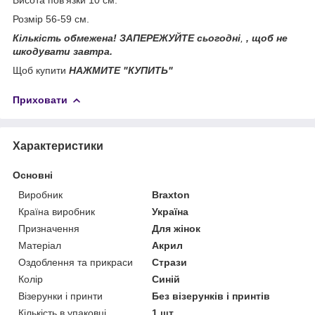
Розмір 56-59 см.
Кількість обмежена! ЗАПЕРЕЖУЙТЕ сьогодні
,
, щоб не
шкодувати завтра.
Щоб купити
НАЖМИТЕ
"КУПИТЬ"
Приховати
Характеристики
Основні
Виробник
Braxton
Країна виробник
Україна
Призначення
Для жінок
Матеріал
Акрил
Оздоблення та прикраси
Стрази
Колір
Синій
Візерунки і принти
Без візерунків і принтів
Кількість в упаковці
1 шт.