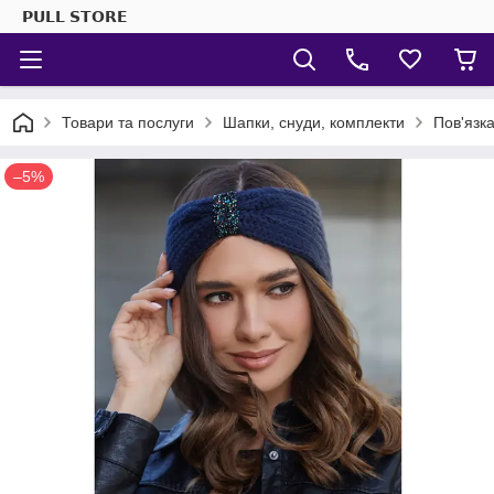
𝗣𝗨𝗟𝗟 𝗦𝗧𝗢𝗥𝗘
Товари та послуги
Шапки, снуди, комплекти
Пов'язк
–5%