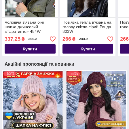
Чоловіча в'язана біні
Пов'язка тепла в'язана на
Пов'
шапка джинсовий
голову світло-сірий Ронда
голо
«Таратинто» 484W
803W
337,25
266
266
₴
₴
355 ₴
280 ₴
Купити
Купити
Акційні пропозиції та новинки
–53%
–53%