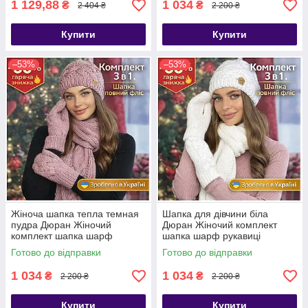
1 129,88
1 034
₴
₴
2 404 ₴
2 200 ₴
Купити
Купити
–53%
–53%
Жіноча шапка тепла темная
Шапка для дівчини біла
пудра Дюран Жіночий
Дюран Жіночий комплект
комплект шапка шарф
шапка шарф рукавиці
рукавиці
Готово до відправки
Готово до відправки
1 034
1 034
₴
₴
2 200 ₴
2 200 ₴
Купити
Купити