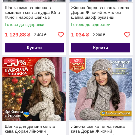
Шапка зимова жіноча в
Жіноча бордова шапка тепла
комплекті світла пудра Юна
Дюран Жіночий комплект
Жіночі набори шапка з
шапка шарф рукавиці
шарфом
Готово до відправки
Готово до відправки
1 129,88
1 034
₴
₴
2 404 ₴
2 200 ₴
Купити
Купити
–53%
–53%
Шапка для дівчини світла
Жіноча шапка тепла темна
кава Дюран Жіночий
кава Дюран Жіночий