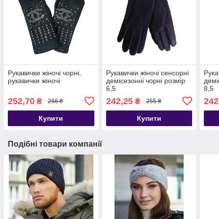
Рукавички жіночі чорні,
Рукавички жіночі сенсорні
Рука
рукавички жіночі
демісезонні чорні розмір
демі
6,5
8,5
252,70
242,25
242
₴
₴
266 ₴
255 ₴
Купити
Купити
Подібні товари компанії