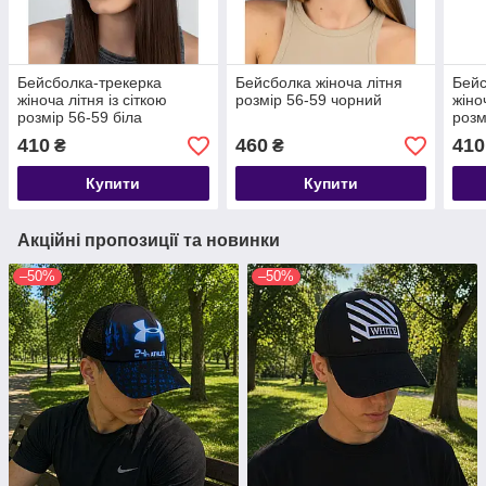
Бейсболка-трекерка
Бейсболка жіноча літня
Бейс
жіноча літня із сіткою
розмір 56-59 чорний
жіно
розмір 56-59 біла
розм
410
460
410
₴
₴
Купити
Купити
Акційні пропозиції та новинки
–50%
–50%