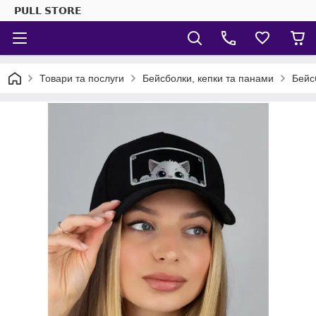
𝗣𝗨𝗟𝗟 𝗦𝗧𝗢𝗥𝗘
Товари та послуги
Бейсболки, кепки та панами
Бейс