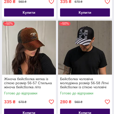
280
335
₴
₴
560 ₴
670 ₴
Купити
Купити
–50%
–50%
Жіноча бейсболка кепка із
Бейсболка чоловіча
сіткою розмір 56-57 Стильна
молодіжна розмір 56-58 Літні
жіноча бейсболка літо
бейсболки із сіткою чоловічі
Готово до відправки
Готово до відправки
335
280
₴
₴
670 ₴
560 ₴
Купити
Купити