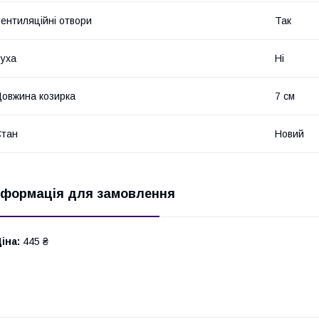
ентиляційні отвори
Так
уха
Ні
овжина козирка
7 см
Стан
Новий
нформація для замовлення
іна:
445 ₴