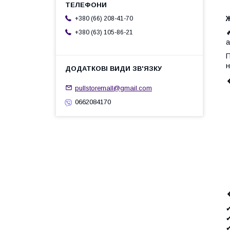
+380 (66) 208-41-70
+380 (63) 105-86-21
а
П
н
pullstoremall@gmail.com
0662084170
✔
✔
✔