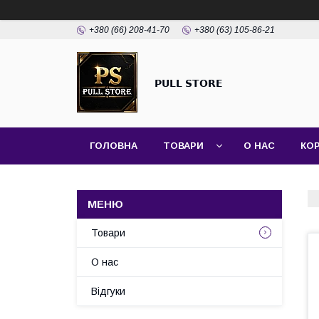
+380 (66) 208-41-70
+380 (63) 105-86-21
𝗣𝗨𝗟𝗟 𝗦𝗧𝗢𝗥𝗘
ГОЛОВНА
ТОВАРИ
О НАС
КО
Товари
О нас
Відгуки