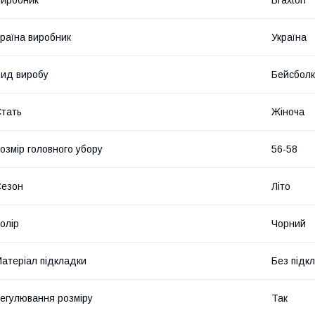
иробник
Braxton
раїна виробник
Україна
ид виробу
Бейсбол
тать
Жіноча
озмір головного убору
56-58
Сезон
Літо
олір
Чорний
атеріал підкладки
Без підк
егулювання розміру
Так