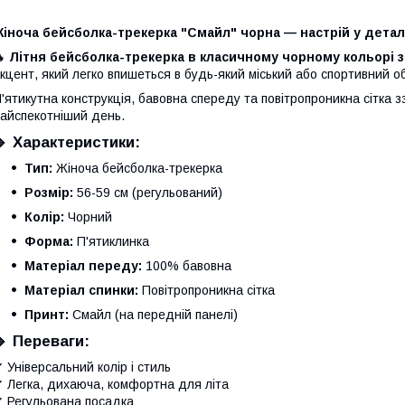
Жіноча бейсболка-трекерка "Смайл" чорна — настрій у дета
🔥
Літня бейсболка-трекерка в класичному чорному кольорі 
кцент, який легко впишеться в будь-який міський або спортивний о
'ятикутна конструкція, бавовна спереду та повітропроникна сітка 
айспекотніший день.
🔹
Характеристики:
Тип:
Жіноча бейсболка-трекерка
Розмір:
56-59 см (регульований)
Колір:
Чорний
Форма:
П'ятиклинка
Матеріал переду:
100% бавовна
Матеріал спинки:
Повітропроникна сітка
Принт:
Смайл (на передній панелі)
🔹
Переваги:
 Універсальний колір і стиль
 Легка, дихаюча, комфортна для літа
 Регульована посадка