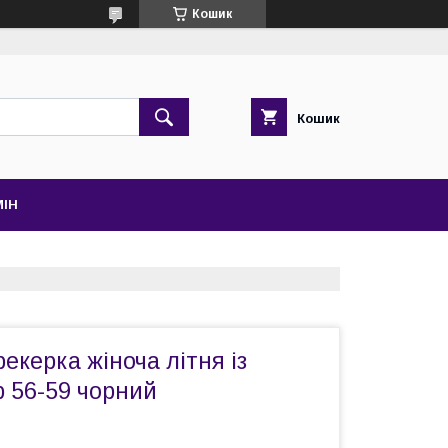
Кошик
Кошик
МІН
екерка жіноча літня із
р 56-59 чорний