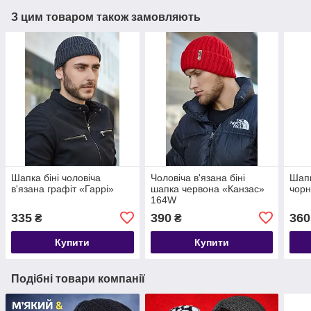
З цим товаром також замовляють
Шапка біні чоловіча
Чоловіча в'язана біні
Шапк
в'язана графіт «Гаррі»
шапка червона «Канзас»
чорн
164W
335
390
360
₴
₴
Купити
Купити
Подібні товари компанії