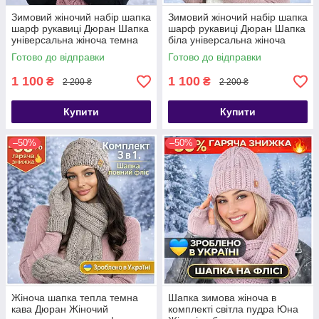
Зимовий жіночий набір шапка
Зимовий жіночий набір шапка
шарф рукавиці Дюран Шапка
шарф рукавиці Дюран Шапка
універсальна жіноча темна
біла універсальна жіноча
пудра
Готово до відправки
Готово до відправки
1 100
1 100
₴
₴
2 200 ₴
2 200 ₴
Купити
Купити
–50%
–50%
Жіноча шапка тепла темна
Шапка зимова жіноча в
кава Дюран Жіночий
комплекті світла пудра Юна