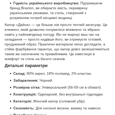
Гідність українського виробництва:
Підтримуючи
бренд Braxton, ви обираєте якість, перевірену
українськими умовами, та стиль, створений з
розумінням потреб місцевої модниці.
Капор «Дайна» — це більше ніж просто теплий аксесуар. Це
елемент, який дозволяє почуватися впевнено та зібрано
навіть у найневгіднішу погоду. Він не марнує ваш час на
складання — просто надівши його, ви отримуєте готовий,
продуманий образ. Практичні матеріали легко доглядати, а
стійке фарбування гарантує, що капор довго залишатиметься
таким же насиченим та привабливим. Це інвестиція в
комфорт та стиль на багато сезонів.
Детальні параметри
Склад:
80% акрил, 18% поліамід, 2% еластан.
Забарвлення:
Чорний.
Розмірна сітка:
Універсальний (56-59 см в обхваті).
Конструкція:
Одинарний, без внутрішньої підкладки.
Категорія:
Жіночий капор (головний убір).
Сезонність:
Для носіння восени, взимку та навесні.