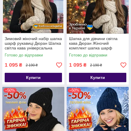
Зимовий жіночий набір шапка
Шапка для дівчини світла
шарф рукавиці Дюран Шапка
кава Дюран Жіночий
світла кава універсальна
комплект шапка шарф
жіноча
рукавиці
Готово до відправки
Готово до відправки
1 095
1 095
₴
₴
2 190 ₴
2 190 ₴
Купити
Купити
–50%
–50%