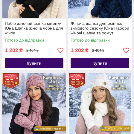
Набір жіночий шапка мітенки
Жіноча шапка для осінньо-
Юна Шапка жіноча чорна для
зимового сезону Юна Набори
жінок
жіночі шапка та хомут
Готово до відправки
Готово до відправки
1 202
1 202
₴
₴
2 404 ₴
2 404 ₴
Купити
Купити
–50%
–50%