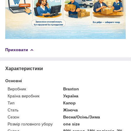
Приховати
Характеристики
Основні
Виробник
Braxton
Країна виробник
Україна
Тип
Капор
Стать
Жіноча
Сезон
Весна/Осінь/Зима
Розмір головного убору
one size
Склад
80% акрил, 18% поліамід, 2%