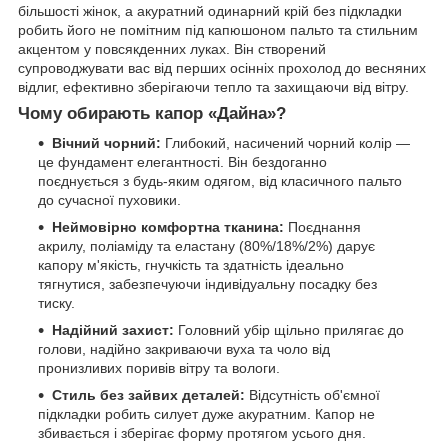
більшості жінок, а акуратний одинарний крій без підкладки
робить його не помітним під капюшоном пальто та стильним
акцентом у повсякденних луках. Він створений
супроводжувати вас від перших осінніх прохолод до весняних
відлиг, ефективно зберігаючи тепло та захищаючи від вітру.
Чому обирають капор «Дайна»?
Вічний чорний:
Глибокий, насичений чорний колір —
це фундамент елегантності. Він бездоганно
поєднується з будь-яким одягом, від класичного пальто
до сучасної пуховики.
Неймовірно комфортна тканина:
Поєднання
акрилу, поліаміду та еластану (80%/18%/2%) дарує
капору м'якість, гнучкість та здатність ідеально
тягнутися, забезпечуючи індивідуальну посадку без
тиску.
Надійний захист:
Головний убір щільно прилягає до
голови, надійно закриваючи вуха та чоло від
пронизливих поривів вітру та вологи.
Стиль без зайвих деталей:
Відсутність об'ємної
підкладки робить силует дуже акуратним. Капор не
збивається і зберігає форму протягом усього дня.