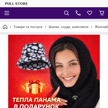
𝗣𝗨𝗟𝗟 𝗦𝗧𝗢𝗥𝗘
Товари та послуги
Шапки, снуди, комплекти
Жіночий