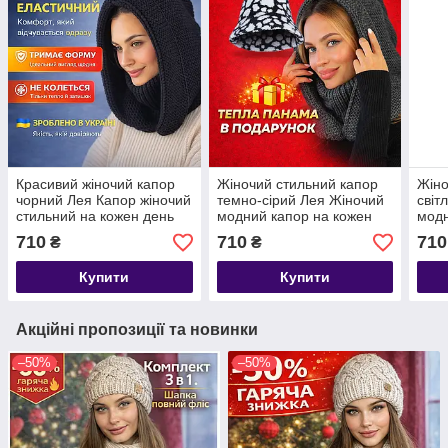
Красивий жіночий капор
Жіночий стильний капор
Жіно
чорний Лея Капор жіночий
темно-сірий Лея Жіночий
світ
стильний на кожен день
модний капор на кожен
модн
день
ден
710
710
710
₴
₴
Купити
Купити
Акційні пропозиції та новинки
–50%
–50%