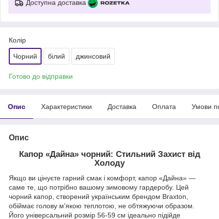
Доступна доставка
Колір
Чорний
білий
джинсовий
Готово до відправки
Опис
Характеристики
Доставка
Оплата
Умови п
Опис
Капор «Дайна» чорний: Стильний Захист від
Холоду
Якщо ви цінуєте гарний смак і комфорт, капор «Дайна» —
саме те, що потрібно вашому зимовому гардеробу. Цей
чорний капор, створений українським брендом Braxton,
обіймає голову м'якою теплотою, не обтяжуючи образом.
Його універсальний розмір 56-59 см ідеально підійде