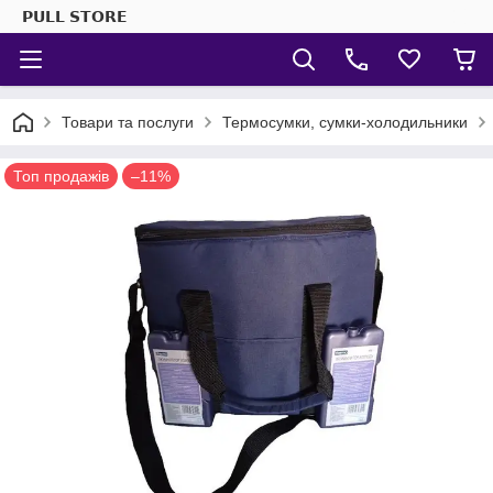
𝗣𝗨𝗟𝗟 𝗦𝗧𝗢𝗥𝗘
Товари та послуги
Термосумки, сумки-холодильники
Топ продажів
–11%