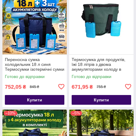
Переносна сумка
Термосумка для продуктів,
холодильник 18 л синя
їжі 18 літрів з двома
Термосумки ізотермічні сумки
акумуляторами холоду в
з акумуляторами холоду
комплекті
Готово до відправки
Готово до відправки
752,05
671,95
₴
₴
845 ₴
755 ₴
Купити
Купити
–10%
–5%