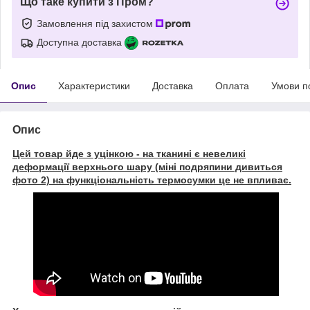
Що таке купити з Пром?
Замовлення під захистом
Доступна доставка
Опис
Характеристики
Доставка
Оплата
Умови п
Опис
Цей товар йде з уцінкою - на тканині є невеликі
деформації верхнього шару (міні подряпини дивиться
фото 2) на функціональність термосумки це не впливає.