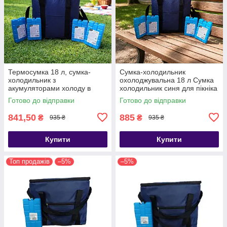
Термосумка 18 л, сумка-
Сумка-холодильник
холодильник з
охолоджувальна 18 л Сумка
акумуляторами холоду в
холодильник синя для пікніка
комплекті Уцінка
УЦІНКА
Готово до відправки
Готово до відправки
841,50
885
₴
₴
935 ₴
935 ₴
Купити
Купити
Топ продажів
–5%
–5%