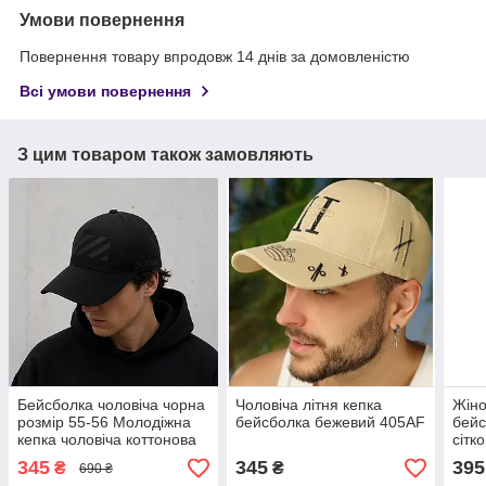
Умови повернення
Повернення товару впродовж 14 днів за домовленістю
Всі умови повернення
З цим товаром також замовляють
Бейсболка чоловіча чорна
Чоловіча літня кепка
Жіно
розмір 55-56 Молодіжна
бейсболка бежевий 405AF
бейс
кепка чоловіча коттонова
сітк
345
345
395
₴
₴
690 ₴