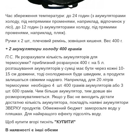
Час збереження температури: до 24 годин (з акумуляторами
холоду, під непрямими променями, наприклад, відпочинок у
лісі), до 12 годин (з акумуляторами холоду, під прямими
променями, наприклад, пляж).
Ручки х 2 шт., плечовий ремінь, зовнішня кишеня. Вес 400 г.
+ 2 акумулятори холоду 400 грамів
П.С.
Як розрахувати кількість акумуляторів для
термосумки? приблизний розрахунок 400 г. на 5 л.
розташування акумуляторів у сумці має бути через кожні 10-
15 см довжини, тоді охолодження буде швидким, а продукти
залишаться свіжими надовго.
Наприклад, для 20 літрів
термосумки необхідно 4 шт. 400 грамів акумуляторів або 3
шт. 600 грамів. Чим більше акумулятор, тим довше він
розморожуватиметься. Якщо у Вас не виходить дістати
достатню кількість акумулятора, покладіть наявні акумулятори
ЗВЕРХУ продуктів. Обмежений бюджет заморозьте воду у
пляшках. Для найкращого ефекту підсоліть воду.
Щоб купити вгорі тисніть
"КУПИТИ"
В наявності є інші обєми