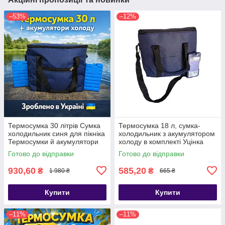
–53%
–12%
Термосумка 30 літрів Сумка
Термосумка 18 л, сумка-
холодильник синя для пікніка
холодильник з акумулятором
Термосумки й акумулятори
холоду в комплекті Уцінка
холоду
Готово до відправки
Готово до відправки
930,60
585,20
₴
₴
1 980 ₴
665 ₴
Купити
Купити
–11%
–11%