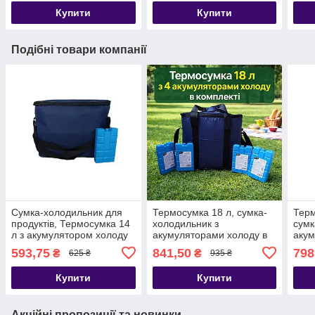
Купити
Купити
Подібні товари компанії
Сумка-холодильник для
Термосумка 18 л, сумка-
Терм
продуктів, Термосумка 14
холодильник з
сумк
л з акумулятором холоду
акумуляторами холоду в
акум
043Т
комплекті Уцінка
комп
593,75
841,50
798
₴
₴
625 ₴
935 ₴
Купити
Купити
Акційні пропозиції та новинки