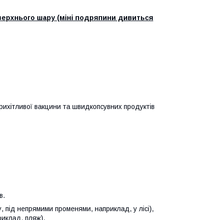
 верхнього шару (міні подряпини дивиться
рихітливої вакцини та швидкопсувних продуктів
ів.
 під непрямими променями, наприклад, у лісі),
иклад, пляж).