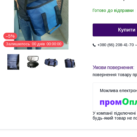
Готово до відправки
Купити
–5%
Залишилось
0
0
днів
0
0
0
0
0
0
+380 (66) 208-41-70
повернення товару п
У компанії підключені
будь-який товар не п