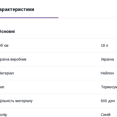
арактеристики
Основні
б`єм
18 л
раїна виробник
Україна
атеріал
Нейлон
ип
Термосу
ільність матеріалу
600 ден
олір
Синій