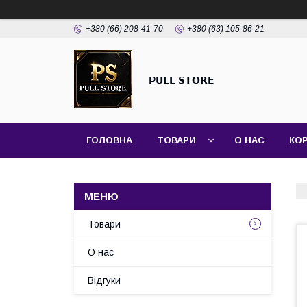
+380 (66) 208-41-70
+380 (63) 105-86-21
𝗣𝗨𝗟𝗟 𝗦𝗧𝗢𝗥𝗘
ГОЛОВНА
ТОВАРИ
О НАС
КО
Товари
О нас
Відгуки