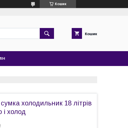
Кошик
Кошик
МІН
сумка холодильник 18 літрів
 і холод
₴