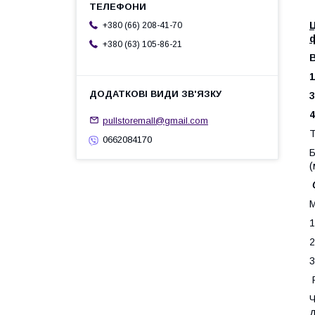
Ц
+380 (66) 208-41-70
ф
+380 (63) 105-86-21
В
1
3
4
pullstoremall@gmail.com
Т
0662084170
Б
(
М
1
2
3
Р
Ч
д