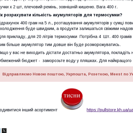
учки х 2 шт, плечовий ремінь, зовнішній кишеню. Вага 400 г.
к розрахувати кількість акумуляторів для термосумки?
ідрахунок 400 грам на 5 л., розташування акумуляторів у сумці пов
холодження буде швидким, а продукти залишаться свіжими надов
ля прикладу, для 20 літрів термосумки Потрібна 4 Шт. 400 грамів а
им більше акумулятор тим довше він буде розморожуватись.
кщо у вас не виходить дістати достатньо акумулятора, покладіть 
бмежений бюджет - заморозьте воду у пляшках. Для найкращого е
Відправляємо Новою поштою, Укрпошта, Розеткою, Meest
по У
одивитися інший асортимент
https://pullstore.kh.ua/