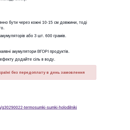
инно бути через кожні 10-15 см довжини, тоді
го.
кумуляторів або 3 шт. 600 грамів.
наявні акумулятори ВГОРІ продуктів.
фекту додайте сіль в воду.
країні без передоплату в день замовлення
ua/g30290022-termosumki-sumki-holodilniki