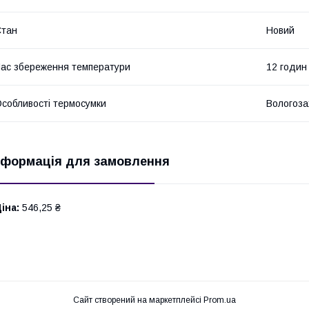
Стан
Новий
ас збереження температури
12 годин
собливості термосумки
Вологоза
нформація для замовлення
іна:
546,25 ₴
Сайт створений на маркетплейсі
Prom.ua