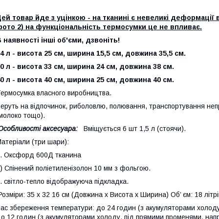
ей товар йде з уцінкою - на тканині є невеликі деформації
ото 2) на функціональність термосумки це не впливає.
 наявності інші об'єми, дзвоніть!
4 л - висота 25 см, ширина 15,5 см, довжина 35,5 см.
0 л - висота 33 см, ширина 24 см, довжина 38 см.
0 л - висота 40 см, ширина 25 см, довжина 40 см.
ермосумка власного виробництва.
еруть на відпочинок, риболовлю, полювання, транспортування неп
молоко тощо).
Особливості аксесуара:
Вміщується 6 шт 1,5 л (стоячи).
атеріали (три шари):
. Оксфорд 600Д тканина
) Спінений поліетиленізолон 10 мм з фольгою.
. світло-тепло відображуюча підкладка.
озміри: 35 х 32 16 см (Довжина x Висота x Ширина) Об’ єм: 18 літр
ас збереження температури: до 24 годин (з акумуляторами холоду,
о 12 годин (з акумуляторами холоду, під прямими променями, напр